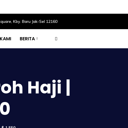
Square, Kby. Baru Jak-Sel 12160
 KAMI
BERITA
h Haji |
50
 $ 1,550