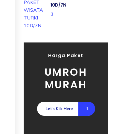
10D/7N
Harga Paket
UMROH
MURAH
Let’s Klik Here