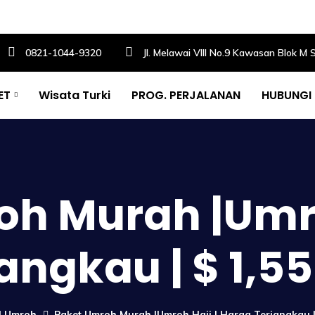
0821-1044-9320
Jl. Melawai VIII No.9 Kawasan Blok M 
ET
Wisata Turki
PROG. PERJALANAN
HUBUNGI
h Murah |Umro
angkau | $ 1,5
el Umroh
Paket Umroh Murah |Umroh Haji | Harga Terjangkau |