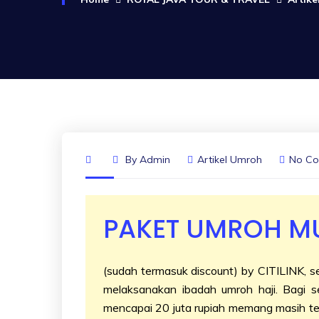
By
Admin
Artikel Umroh
No C
PAKET UMROH MU
(sudah termasuk discount) by CITILINK, s
melaksanakan ibadah umroh haji. Bagi s
mencapai 20 juta rupiah memang masih ter