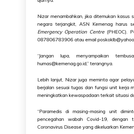
Nizar menambahkan, jika ditemukan kasus su
negara terjangkit, ASN Kemenag harus s
Emergency Operation Centre
(PHEOC). Pel
087806783906 atau email poskoklb@yaho
“Jangan lupa, menyampaikan tembus
humas@kemenag.go.id,” terangnya.
Lebih lanjut, Nizar juga meminta agar pel
berjalan sesuai tugas dan fungsi unit kerj
meningkatkan kewaspadaan terkait situasi d
“Paramedis di masing-masing unit dimin
pencegahan wabah Covid-19, dengan t
Coronavirus Disease yang dikeluarkan Kemen