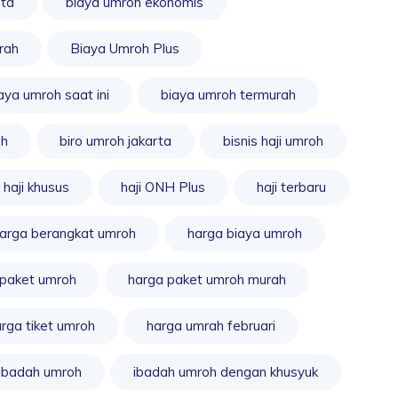
rta
biaya umroh ekonomis
rah
Biaya Umroh Plus
aya umroh saat ini
biaya umroh termurah
oh
biro umroh jakarta
bisnis haji umroh
haji khusus
haji ONH Plus
haji terbaru
arga berangkat umroh
harga biaya umroh
 paket umroh
harga paket umroh murah
rga tiket umroh
harga umrah februari
ibadah umroh
ibadah umroh dengan khusyuk