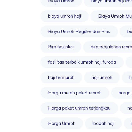
Biaya Umroh
biaya umroh di jaka
biaya umroh haji
Biaya Umroh Mu
Biaya Umroh Reguler dan Plus
bi
Biro haji plus
biro perjalanan umr
fasilitas terbaik umroh haji furoda
haji termurah
haji umroh
h
Harga murah paket umroh
harga
Harga paket umroh terjangkau
ha
Harga Umroh
ibadah haji