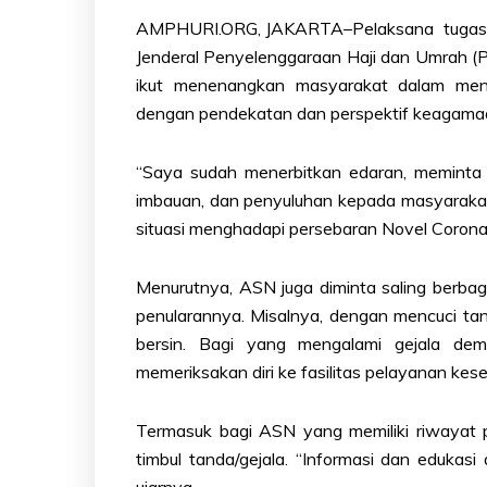
AMPHURI.ORG, JAKARTA–Pelaksana tugas (Pl
Jenderal Penyelenggaraan Haji dan Umrah (
ikut menenangkan masyarakat dalam menga
dengan pendekatan dan perspektif keagamaa
“Saya sudah menerbitkan edaran, meminta
imbauan, dan penyuluhan kepada masyarakat
situasi menghadapi persebaran Novel Coronavi
Menurutnya, ASN juga diminta saling berbag
penularannya. Misalnya, dengan mencuci t
bersin. Bagi yang mengalami gejala dem
memeriksakan diri ke fasilitas pelayanan kes
Termasuk bagi ASN yang memiliki riwayat p
timbul tanda/gejala. “Informasi dan edukas
ujarnya.