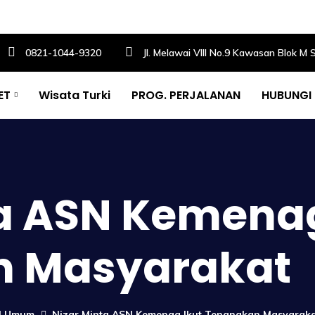
0821-1044-9320
Jl. Melawai VIII No.9 Kawasan Blok M 
ET
Wisata Turki
PROG. PERJALANAN
HUBUNGI
ta ASN Kemenag
n Masyarakat
el Umum
Nizar Minta ASN Kemenag Ikut Tenangkan Masyarak