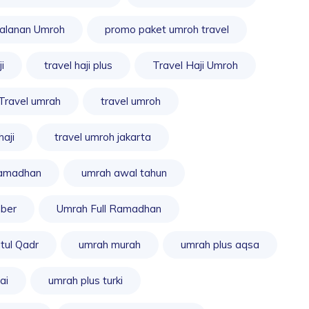
jalanan Umroh
promo paket umroh travel
i
travel haji plus
Travel Haji Umroh
Travel umrah
travel umroh
haji
travel umroh jakarta
ramadhan
umrah awal tahun
ber
Umrah Full Ramadhan
tul Qadr
umrah murah
umrah plus aqsa
ai
umrah plus turki