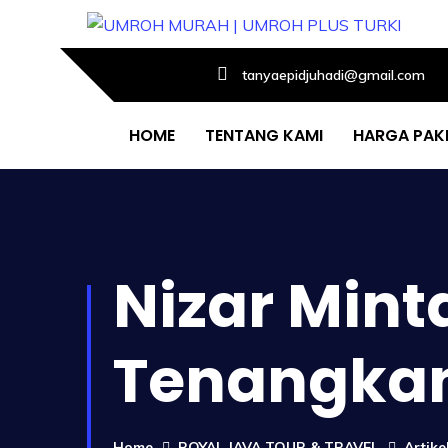
tanyaepidjuhadi@gmail.com
HOME
TENTANG KAMI
HARGA PAK
Nizar Min
Tenangka
Home
ROYAL JAVA TOUR & TRAVEL
Artik