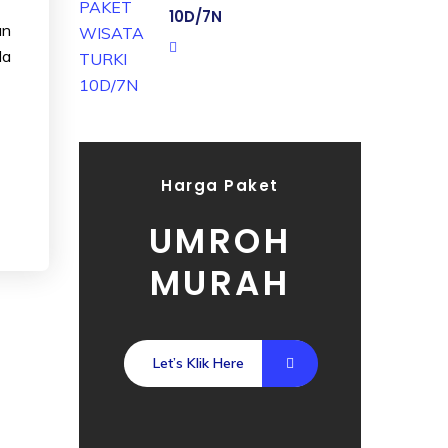
10D/7N
an
da
Harga Paket
UMROH
MURAH
Let’s Klik Here