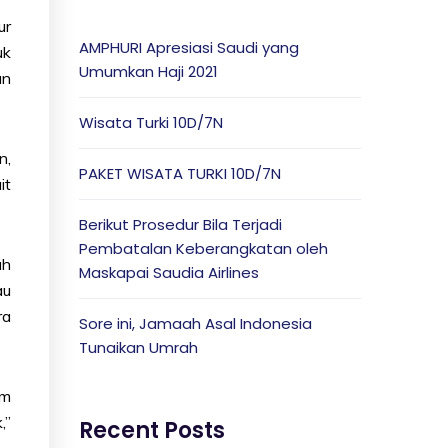
ur
AMPHURI Apresiasi Saudi yang
uk
Umumkan Haji 2021
an
Wisata Turki 10D/7N
n,
PAKET WISATA TURKI 10D/7N
it
Berikut Prosedur Bila Terjadi
Pembatalan Keberangkatan oleh
ah
Maskapai Saudia Airlines
au
ra
Sore ini, Jamaah Asal Indonesia
Tunaikan Umrah
um
,”
Recent Posts