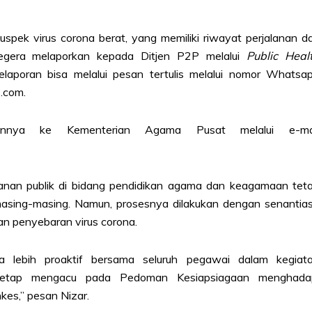
spek virus corona berat, yang memiliki riwayat perjalanan da
egera melaporkan kepada Ditjen P2P melalui
Public Heal
aporan bisa melalui pesan tertulis melalui nomor Whatsa
o.com.
annya ke Kementerian Agama Pusat melalui e-ma
ayanan publik di bidang pendidikan agama dan keagamaan tet
a masing-masing. Namun, prosesnya dilakukan dengan senantia
an penyebaran virus corona.
ta lebih proaktif bersama seluruh pegawai dalam kegiat
etap mengacu pada Pedoman Kesiapsiagaan menghada
kes,” pesan Nizar.