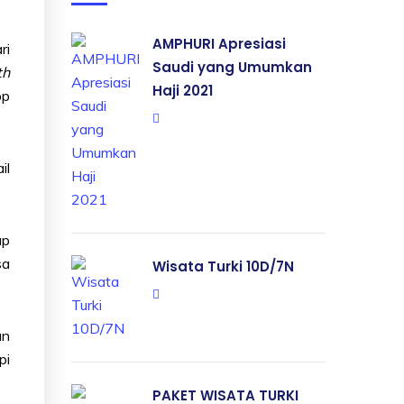
AMPHURI Apresiasi
ri
Saudi yang Umumkan
th
Haji 2021
pp
il
ap
sa
Wisata Turki 10D/7N
an
pi
PAKET WISATA TURKI