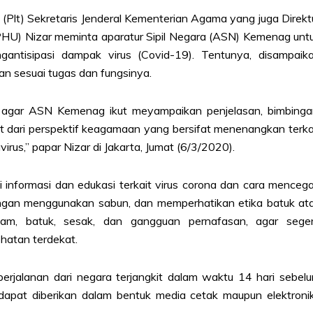
t) Sekretaris Jenderal Kementerian Agama yang juga Direkt
PHU) Nizar meminta aparatur Sipil Negara (ASN) Kemenag unt
ntisipasi dampak virus (Covid-19). Tentunya, disampaik
n sesuai tugas dan fungsinya.
 agar ASN Kemenag ikut meyampaikan penjelasan, bimbinga
 dari perspektif keagamaan yang bersifat menenangkan terka
rus,” papar Nizar di Jakarta, Jumat (6/3/2020).
i informasi dan edukasi terkait virus corona dan cara menceg
angan menggunakan sabun, dan memperhatikan etika batuk at
am, batuk, sesak, dan gangguan pernafasan, agar sege
ehatan terdekat.
erjalanan dari negara terjangkit dalam waktu 14 hari sebel
i dapat diberikan dalam bentuk media cetak maupun elektronik