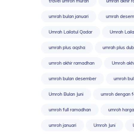
travel umroh murah
umrah akhir 
umrah bulan januari
umrah desem
Umrah Lailatul Qadar
Umrah Laila
umrah plus aqsha
umrah plus dub
umroh akhir ramadhan
Umroh akhi
umroh bulan desember
umroh bul
Umroh Bulan Juni
umroh dengan fa
umroh full ramadhan
umroh harg
umroh januari
Umroh Juni