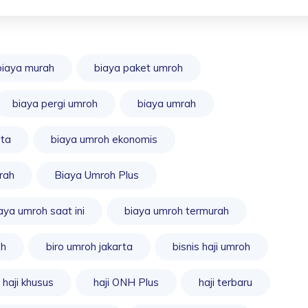
biaya murah
biaya paket umroh
biaya pergi umroh
biaya umrah
rta
biaya umroh ekonomis
rah
Biaya Umroh Plus
aya umroh saat ini
biaya umroh termurah
oh
biro umroh jakarta
bisnis haji umroh
haji khusus
haji ONH Plus
haji terbaru