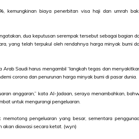
, kemungkinan biaya penerbitan visa haji dan umrah bak
atakan, dua keputusan serempak tersebut sebagai bagian da
a, yang telah terpukul oleh rendahnya harga minyak bumi d
a Arab Saudi harus mengambil “langkah tegas dan menyakitka
emi corona dan penurunan harga minyak bumi di pasar dunia.
luaran anggaran,” kata Al-Jadaan, seraya menambahkan, bah
mbat untuk mengurangi pengeluaran.
ntuk memotong pengeluaran yang besar, sementara pengguna
n akan diawasi secara ketat. (wyn)