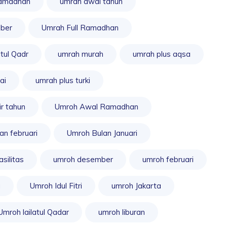
ramadhan
umrah awal tahun
ber
Umrah Full Ramadhan
tul Qadr
umrah murah
umrah plus aqsa
ai
umrah plus turki
r tahun
Umroh Awal Ramadhan
an februari
Umroh Bulan Januari
silitas
umroh desember
umroh februari
a
Umroh Idul Fitri
umroh Jakarta
Umroh lailatul Qadar
umroh liburan