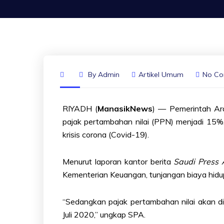
By
Admin
Artikel Umum
No C
RIYADH (
ManasikNews
) — Pemerintah Ar
pajak pertambahan nilai (PPN) menjadi 15%
krisis corona (Covid-19).
Menurut laporan kantor berita
Saudi Press
Kementerian Keuangan, tunjangan biaya hidup
“Sedangkan pajak pertambahan nilai akan d
Juli 2020,” ungkap SPA.