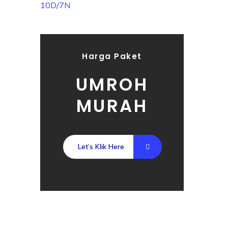
Harga Paket
UMROH
MURAH
Let’s Klik Here