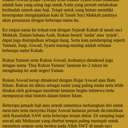
adalah kata yang asing lagi untuk Anda yang pernah melakukan
beribadah umroh atau haji. Tetapi untuk yang belum memiliki
kesempatan menginjakkan kaki di Tanah Suci Makkah pastinya
akan penasaran dengan beberapa nama itu.
Ke empat nama itu terkait erat dengan Sejarah Kabah di tanah suci
Mekkah. Dalam bahasa Arab, Rukun berarti ‘sudut’ atau ‘pojok’,
dapat juga disimpulkan sebagai tiang. Serta kata pendamping seperti
Yamani, Iraqi, Aswad, Syami masing-masing adalah sebutan
beberapa sudut Kabah.
Rukun Yamani serta Rukun Aswad, keduanya dimaksud juga
dengan nama ‘Dua Rukun Yamani’ lantaran ke-2 rukun ini
menghadap ke arah negeri Yaman.
Rukun Aswad kerap dimaksud dengan Hajar Aswad atau Batu
Hitam. Rukun ini dikira sebagai sudut yang paling mulia serta lebih
disukai oleh golongan muslimin lantaran begitu istimewa serta
mempunyai nilai historis dalam histori Islam.
Beberapa jamaah haji atau umrah umumnya meluangkan diri untuk
mencium serta menyeka Hajar Aswad lantaran pernah dicontohkan
oleh Rasulullah SAW serta beberapa teman dekat. Di samping hajar
aswad ada Multazam yang disebut tempat paling mustajab untuk
memohon ampun serta berdoa pada Allah SWT di tanah suci