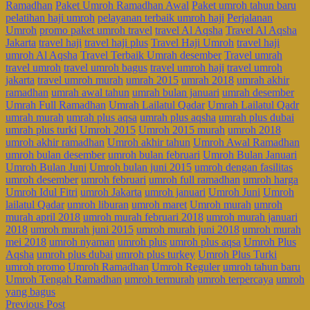
Ramadhan
Paket Umroh Ramadhan Awal
Paket umroh tahun baru
pelatihan haji umroh
pelayanan terbaik umroh haji
Perjalanan
Umroh
promo paket umroh travel
travel Al Aqsha
Travel Al Aqsha
Jakarta
travel haji
travel haji plus
Travel Haji Umroh
travel haji
umroh Al Aqsha
Travel Terbaik Umrah desember
Travel umrah
travel umroh
travel umroh bagus
travel umroh haji
travel umroh
jakarta
travel umroh murah
umrah 2015
umrah 2018
umrah akhir
ramadhan
umrah awal tahun
umrah bulan januari
umrah desember
Umrah Full Ramadhan
Umrah Lailatul Qadar
Umrah Lailatul Qadr
umrah murah
umrah plus aqsa
umrah plus aqsha
umrah plus dubai
umrah plus turki
Umroh 2015
Umroh 2015 murah
umroh 2018
umroh akhir ramadhan
Umroh akhir tahun
Umroh Awal Ramadhan
umroh bulan desember
umroh bulan februari
Umroh Bulan Januari
Umroh Bulan Juni
Umroh bulan juni 2015
umroh dengan fasilitas
umroh desember
umroh februari
umroh full ramadhan
umroh harga
Umroh Idul Fitri
umroh Jakarta
umroh januari
Umroh Juni
Umroh
lailatul Qadar
umroh liburan
umroh maret
Umroh murah
umroh
murah april 2018
umroh murah februari 2018
umroh murah januari
2018
umroh murah juni 2015
umroh murah juni 2018
umroh murah
mei 2018
umroh nyaman
umroh plus
umroh plus aqsa
Umroh Plus
Aqsha
umroh plus dubai
umroh plus turkey
Umroh Plus Turki
umroh promo
Umroh Ramadhan
Umroh Reguler
umroh tahun baru
Umroh Tengah Ramadhan
umroh termurah
umroh terpercaya
umroh
yang bagus
Previous Post