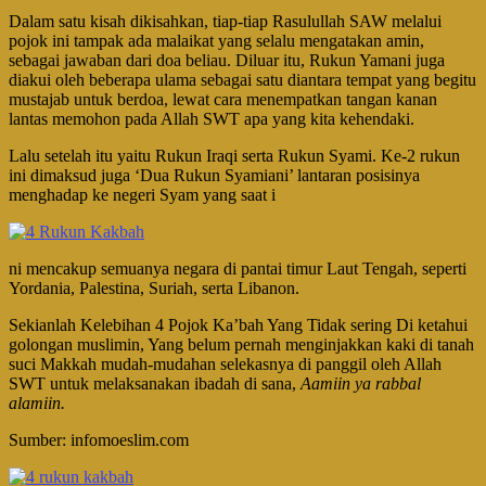
Dalam satu kisah dikisahkan, tiap-tiap Rasulullah SAW melalui
pojok ini tampak ada malaikat yang selalu mengatakan amin,
sebagai jawaban dari doa beliau. Diluar itu, Rukun Yamani juga
diakui oleh beberapa ulama sebagai satu diantara tempat yang begitu
mustajab untuk berdoa, lewat cara menempatkan tangan kanan
lantas memohon pada Allah SWT apa yang kita kehendaki.
Lalu setelah itu yaitu Rukun Iraqi serta Rukun Syami. Ke-2 rukun
ini dimaksud juga ‘Dua Rukun Syamiani’ lantaran posisinya
menghadap ke negeri Syam yang saat i
ni mencakup semuanya negara di pantai timur Laut Tengah, seperti
Yordania, Palestina, Suriah, serta Libanon.
Sekianlah Kelebihan 4 Pojok Ka’bah Yang Tidak sering Di ketahui
golongan muslimin, Yang belum pernah menginjakkan kaki di tanah
suci Makkah mudah-mudahan selekasnya di panggil oleh Allah
SWT untuk melaksanakan ibadah di sana,
Aamiin ya rabbal
alamiin.
Sumber: infomoeslim.com