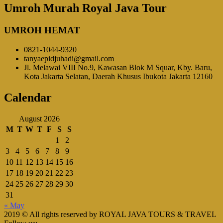
Umroh Murah Royal Java Tour
UMROH HEMAT
0821-1044-9320
tanyaepidjuhadi@gmail.com
Jl. Melawai VIII No.9, Kawasan Blok M Squar, Kby. Baru,
Kota Jakarta Selatan, Daerah Khusus Ibukota Jakarta 12160
Calendar
August 2026
M
T
W
T
F
S
S
1
2
3
4
5
6
7
8
9
10
11
12
13
14
15
16
17
18
19
20
21
22
23
24
25
26
27
28
29
30
31
« May
2019 © All rights reserved by ROYAL JAVA TOURS & TRAVEL