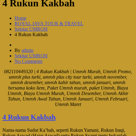
4 Rukun Kakbah
Home
ROYAL JAVA TOUR & TRAVEL
Sekitar UMROH
4 Rukun Kakbah
By
admin
Sekitar UMROH
No Comments
082110449320 | 4 Rukun Kakbah | Umroh Murah, Umroh Promo,
umroh plus turki, umroh plus city tour turki, umroh november,
umroh desember, umroh kahir tahun, umroh januari, umroh
bersama koko liem, Paket Umroh murah, paket Umroh, Biaya
Umroh, Biaya Umroh Murah, Umroh Desember, Umroh Akhir
Tahun, Umroh Awal Tahun, Umroh Januari, Umroh Februari,
Umroh Maret
4 Rukun Kakbah
Nama-nama Sudut Ka’bah, seperti Rukun Yamani, Rukun Iraqi,
Rukun Aswad (Hajar Aswad) serta Rukun Syami tentu bukanlah