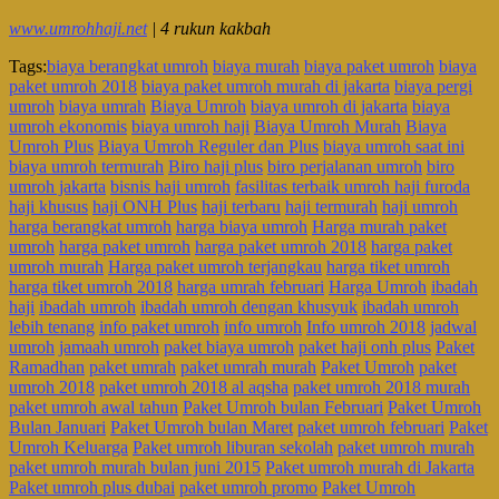
www.umrohhaji.net
| 4 rukun kakbah
Tags:
biaya berangkat umroh
biaya murah
biaya paket umroh
biaya
paket umroh 2018
biaya paket umroh murah di jakarta
biaya pergi
umroh
biaya umrah
Biaya Umroh
biaya umroh di jakarta
biaya
umroh ekonomis
biaya umroh haji
Biaya Umroh Murah
Biaya
Umroh Plus
Biaya Umroh Reguler dan Plus
biaya umroh saat ini
biaya umroh termurah
Biro haji plus
biro perjalanan umroh
biro
umroh jakarta
bisnis haji umroh
fasilitas terbaik umroh haji furoda
haji khusus
haji ONH Plus
haji terbaru
haji termurah
haji umroh
harga berangkat umroh
harga biaya umroh
Harga murah paket
umroh
harga paket umroh
harga paket umroh 2018
harga paket
umroh murah
Harga paket umroh terjangkau
harga tiket umroh
harga tiket umroh 2018
harga umrah februari
Harga Umroh
ibadah
haji
ibadah umroh
ibadah umroh dengan khusyuk
ibadah umroh
lebih tenang
info paket umroh
info umroh
Info umroh 2018
jadwal
umroh
jamaah umroh
paket biaya umroh
paket haji onh plus
Paket
Ramadhan
paket umrah
paket umrah murah
Paket Umroh
paket
umroh 2018
paket umroh 2018 al aqsha
paket umroh 2018 murah
paket umroh awal tahun
Paket Umroh bulan Februari
Paket Umroh
Bulan Januari
Paket Umroh bulan Maret
paket umroh februari
Paket
Umroh Keluarga
Paket umroh liburan sekolah
paket umroh murah
paket umroh murah bulan juni 2015
Paket umroh murah di Jakarta
Paket umroh plus dubai
paket umroh promo
Paket Umroh