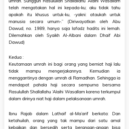
umrah. Sungguh Rasulullah Shallallahu ‘Alaihi Wasallam
telah mengatakan hal ini kepada-ku; aku tidak tahu
apakah itu khusus untuk-ku, -yakni: ataukah untuk
manusia secara umum-.” (Diriwayatkan oleh Abu
Dawud, no. 1989, hanya saja lafadz hadits ini lemah.
Dilemahkan oleh Syaikh Al-Albani dalam Dhaif Abi
Dawud)
Kedua :
Keutamaan umrah ini bagi orang yang berniat haji lalu
tidak mampu mengerjakannya. Kemudian ia
menggantinya dengan umrah di Ramadhan. Sehingga ia
mendapat pahala haji secara sempurna bersama
Rasulullah Shallallahu ‘Alaihi Wasallam karena terkumpul
dalam dirinya niat haji dalam pelaksanaan umrah.
Ibnu Rajab dalam Lathaif al-Ma’arif berkata: Dan
ketahuilah, orang yang tak mampu dari satu amal
kebaikan dan bersedih serta berangan-angan bisa