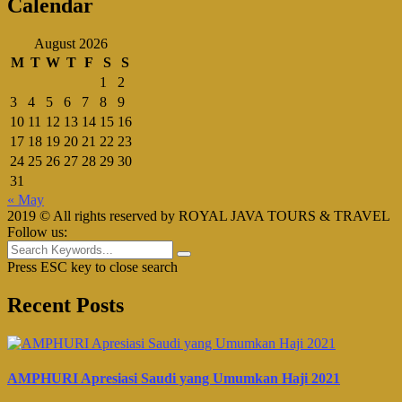
Calendar
August 2026
M
T
W
T
F
S
S
1
2
3
4
5
6
7
8
9
10
11
12
13
14
15
16
17
18
19
20
21
22
23
24
25
26
27
28
29
30
31
« May
2019 © All rights reserved by ROYAL JAVA TOURS & TRAVEL
Follow us:
Press ESC key to close search
Recent Posts
AMPHURI Apresiasi Saudi yang Umumkan Haji 2021