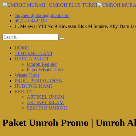
tanyaepidjuhadi@gmail.com
0821-1044-9320
Jl. Melawai VIII No.9 Kawasan Blok M Square, Kby. Baru Ja
HOME
TENTANG KAMI
HARGA PAKET
Umroh Reguler
Paket Wisata Turki
Wisata Turki
PROG. PERJALANAN
HUBUNGI KAMI
BERITA
ARTIKEL UMUM
ARTIKEL ISLAM
SEKITAR UMROH
Paket Umroh Promo | Umroh A