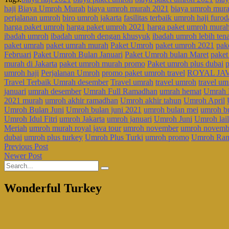
haji
Biaya Umroh Murah
biaya umroh murah 2021
biaya umroh mur
perjalanan umroh
biro umroh jakarta
fasilitas terbaik umroh haji furod
harga paket umroh
harga paket umroh 2021
harga paket umroh mura
ibadah umroh
ibadah umroh dengan khusyuk
ibadah umroh lebih ten
paket umrah
paket umrah murah
Paket Umroh
paket umroh 2021
pak
Februari
Paket Umroh Bulan Januari
Paket Umroh bulan Maret
paket
murah di Jakarta
paket umroh murah promo
Paket umroh plus dubai
umroh haji
Perjalanan Umroh
promo paket umroh travel
ROYAL JA
Travel Terbaik Umrah desember
Travel umrah
travel umroh
travel u
januari
umrah desember
Umrah Full Ramadhan
umrah hemat
Umrah L
2021 murah
umroh akhir ramadhan
Umroh akhir tahun
Umroh April
Umroh Bulan Juni
Umroh bulan juni 2021
umroh bulan mei
umroh b
Umroh Idul Fitri
umroh Jakarta
umroh januari
Umroh Juni
Umroh lail
Meriah
umroh murah royal java tour
umroh november
umroh novemb
dubai
umroh plus turkey
Umroh Plus Turki
umroh promo
Umroh Ra
Previous Post
Newer Post
Wonderful Turkey