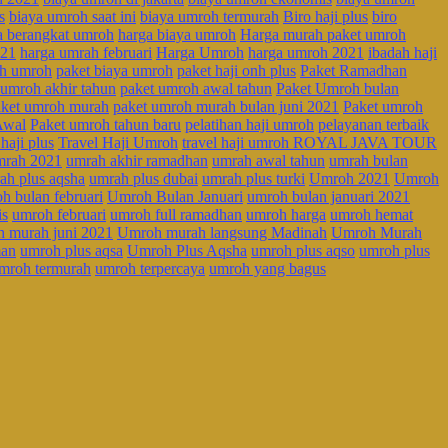
s
biaya umroh saat ini
biaya umroh termurah
Biro haji plus
biro
a berangkat umroh
harga biaya umroh
Harga murah paket umroh
021
harga umrah februari
Harga Umroh
harga umroh 2021
ibadah haji
h umroh
paket biaya umroh
paket haji onh plus
Paket Ramadhan
 umroh akhir tahun
paket umroh awal tahun
Paket Umroh bulan
aket umroh murah
paket umroh murah bulan juni 2021
Paket umroh
Awal
Paket umroh tahun baru
pelatihan haji umroh
pelayanan terbaik
 haji plus
Travel Haji Umroh
travel haji umroh ROYAL JAVA TOUR
mrah 2021
umrah akhir ramadhan
umrah awal tahun
umrah bulan
ah plus aqsha
umrah plus dubai
umrah plus turki
Umroh 2021
Umroh
h bulan februari
Umroh Bulan Januari
umroh bulan januari 2021
is
umroh februari
umroh full ramadhan
umroh harga
umroh hemat
 murah juni 2021
Umroh murah langsung Madinah
Umroh Murah
man
umroh plus aqsa
Umroh Plus Aqsha
umroh plus aqso
umroh plus
mroh termurah
umroh terpercaya
umroh yang bagus