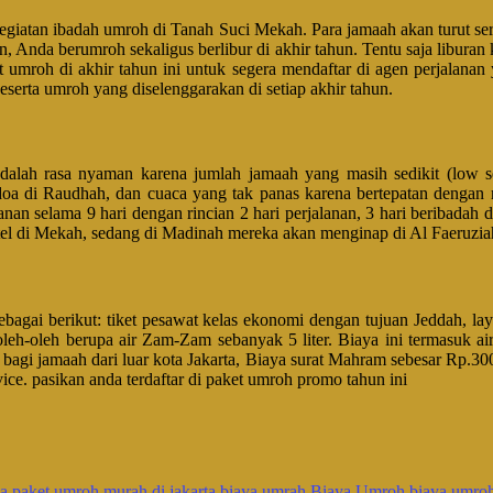
giatan ibadah umroh di Tanah Suci Mekah. Para jamaah akan turut ser
in, Anda berumroh sekaligus berlibur di akhir tahun. Tentu saja liburan
t umroh di akhir tahun ini untuk segera mendaftar di agen perjalana
eserta umroh yang diselenggarakan di setiap akhir tahun.
adalah rasa nyaman karena jumlah jamaah yang masih sedikit (low 
berdoa di Raudhah, dan cuaca yang tak panas karena bertepatan deng
nan selama 9 hari dengan rincian 2 hari perjalanan, 3 hari beribadah 
l di Mekah, sedang di Madinah mereka akan menginap di Al Faeruzia
agai berikut: tiket pesawat kelas ekonomi dengan tujuan Jeddah, lay
leh-oleh berupa air Zam-Zam sebanyak 5 liter. Biaya ini termasuk 
 bagi jamaah dari luar kota Jakarta, Biaya surat Mahram sebesar Rp.
vice. pasikan anda terdaftar di paket umroh promo tahun ini
a paket umroh murah di jakarta
biaya umrah
Biaya Umroh
biaya umro