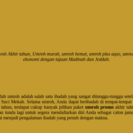
oh Akhir tahun, Umroh murah, umroh hemat, umroh plus aqso, umroh p
ekonomi dengan tujuan Madinah dan Jeddah.
dah umroh adalah salah satu ibadah yang sangat ditunggu-tunggu sete
Suci Mekah. Selama umroh, Anda dapat beribadah di tempat-tempat su
 tahun, terdapat cukup banyak pilihan paket
umroh promo
akhir tah
angan tunda lagi untuk segera mendaftarkan diri Anda sebagai calon 
ni menjadi pengalaman ibadah yang penuh dengan makna.