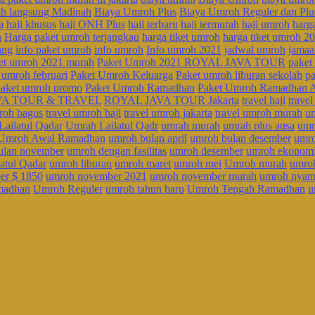
ah langsung Madinah
Biaya Umroh Plus
Biaya Umroh Reguler dan Plu
a
haji khusus
haji ONH Plus
haji terbaru
haji termurah
haji umroh
harg
h
Harga paket umroh terjangkau
harga tiket umroh
harga tiket umroh 2
ang
info paket umroh
info umroh
Info umroh 2021
jadwal umroh
jamaa
et umroh 2021 murah
Paket Umroh 2021 ROYAL JAVA TOUR
paket
 umroh februari
Paket Umroh Keluarga
Paket umroh liburan sekolah
p
paket umroh promo
Paket Umroh Ramadhan
Paket Umroh Ramadhan 
VA TOUR & TRAVEL
ROYAL JAVA TOUR Jakarta
travel haji
travel
mroh bagus
travel umroh haji
travel umroh jakarta
travel umroh murah
u
ailatul Qadar
Umrah Lailatul Qadr
umrah murah
umrah plus aqsa
umr
Umroh Awal Ramadhan
umroh bulan april
umroh bulan desember
umro
ulan november
umroh dengan fasilitas
umroh desember
umroh ekonom
atul Qadar
umroh liburan
umroh maret
umroh mei
Umroh murah
umroh
er $ 1850
umroh november 2021
umroh november murah
umroh nya
madhan
Umroh Reguler
umroh tahun baru
Umroh Tengah Ramadhan
u