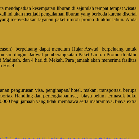
ta mendapatkan kesempatan liburan di sejumlah tempat-tempat wisata
 kali ini akan menjadi pengalaman liburan yang berbeda karena disertai
n yang menyediakan layanan paket umroh promo di akhir tahun. Anda
season), berpeluang dapat mencium Hajar Aswad, berpeluang untuk
an musim dingin. Jadwal pemberangkatan Paket Umroh Promo di akhir
di Madinah, dan 4 hari di Mekah. Para jamaah akan menerima fasilitas
h Hotel.
anan pengurusan visa, penginapan/ hotel, makan, transportasi berupa
airportax Handling dan perlengkapannya, biaya belum termasuk buku
300.000 bagi jamaah yang tidak membawa serta mahramnya, biaya extra
h 2021
biaya umroh di jakarta
biaya umroh ekonomis
biaya umroh