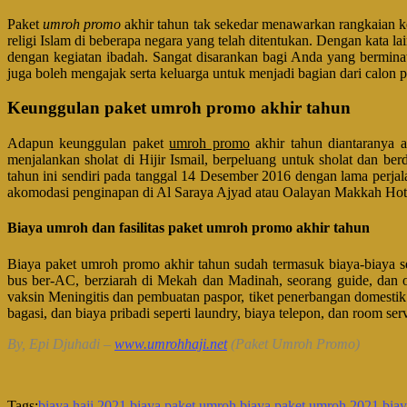
Paket
umroh promo
akhir tahun tak sekedar menawarkan rangkaian ke
religi Islam di beberapa negara yang telah ditentukan. Dengan kata la
dengan kegiatan ibadah. Sangat disarankan bagi Anda yang bermina
juga boleh mengajak serta keluarga untuk menjadi bagian dari calon p
Keunggulan paket umroh promo akhir tahun
Adapun keunggulan paket
umroh promo
akhir tahun diantaranya 
menjalankan sholat di Hijir Ismail, berpeluang untuk sholat dan 
tahun ini sendiri pada tanggal 14 Desember 2016 dengan lama perjala
akomodasi penginapan di Al Saraya Ajyad atau Oalayan Makkah Hote
Biaya umroh dan fasilitas paket umroh promo akhir tahun
Biaya paket umroh promo akhir tahun sudah termasuk biaya-biaya seb
bus ber-AC, berziarah di Mekah dan Madinah, seorang guide, dan o
vaksin Meningitis dan pembuatan paspor, tiket penerbangan domestik
bagasi, dan biaya pribadi seperti laundry, biaya telepon, dan room ser
By, Epi Djuhadi –
www.umrohhaji.net
(Paket Umroh Promo)
Tags:
biaya haji 2021
biaya paket umroh
biaya paket umroh 2021
biay